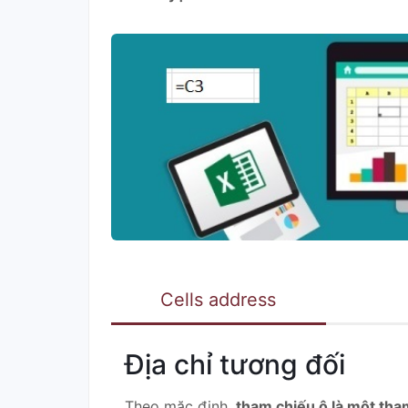
Cells address
Địa chỉ tương đối
Theo mặc định,
tham chiếu ô là một tha