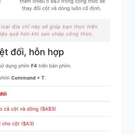
n
tham chiếu ô B$3 trong công thức sẽ
thay đổi cột và dòng luôn cố định.
loại địa chỉ này sẽ giúp bạn thực hiện
iệu quả hơn khi sao chép công thức.
ệt đối, hỗn hợp
 sử dụng phím
F4
trên bàn phím.
 phím
Command + T
.
đổi
ho cả cột và dòng ($A$3)
i cho cột ($A3)