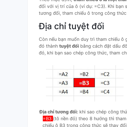
đối với vị trí của ô (ví dụ: =C3). Khi b
tương đối, tham chiếu ô trong công thức
Địa chỉ tuyệt đối
Còn nếu bạn muốn duy trì tham chiếu ô g
đó thành
tuyệt đối
bằng cách đặt dấu đô 
đó, khi bạn sao chép công thức, tham ch
Địa chỉ tương đối:
khi sao chép công th
=B3
(tô nền đỏ) theo 8 hướng thì tham
chiếu ô B3 trong công thức sẽ thay đổi