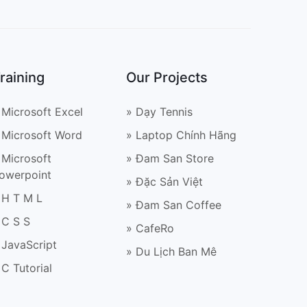
raining
Our Projects
 Microsoft Excel
» Dạy Tennis
 Microsoft Word
» Laptop Chính Hãng
 Microsoft
» Đam San Store
owerpoint
» Đặc Sản Việt
 H T M L
» Đam San Coffee
 C S S
» CafeRo
 JavaScript
» Du Lịch Ban Mê
 C Tutorial